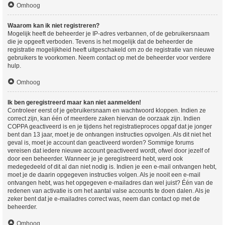
Omhoog
Waarom kan ik niet registreren?
Mogelijk heeft de beheerder je IP-adres verbannen, of de gebruikersnaam
die je opgeeft verboden. Tevens is het mogelijk dat de beheerder de
registratie mogelijkheid heeft uitgeschakeld om zo de registratie van nieuwe
gebruikers te voorkomen. Neem contact op met de beheerder voor verdere
hulp.
Omhoog
Ik ben geregistreerd maar kan niet aanmelden!
Controleer eerst of je gebruikersnaam en wachtwoord kloppen. Indien ze
correct zijn, kan één of meerdere zaken hiervan de oorzaak zijn. Indien
COPPA geactiveerd is en je tijdens het registratieproces opgaf dat je jonger
bent dan 13 jaar, moet je de ontvangen instructies opvolgen. Als dit niet het
geval is, moet je account dan geactiveerd worden? Sommige forums
vereisen dat iedere nieuwe account geactiveerd wordt, ofwel door jezelf of
door een beheerder. Wanneer je je geregistreerd hebt, werd ook
medegedeeld of dit al dan niet nodig is. Indien je een e-mail ontvangen hebt,
moet je de daarin opgegeven instructies volgen. Als je nooit een e-mail
ontvangen hebt, was het opgegeven e-mailadres dan wel juist? Één van de
redenen van activatie is om het aantal valse accounts te doen dalen. Als je
zeker bent dat je e-mailadres correct was, neem dan contact op met de
beheerder.
Omhoog