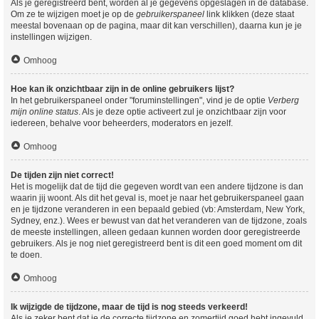
Als je geregistreerd bent, worden al je gegevens opgeslagen in de database.
Om ze te wijzigen moet je op de
gebruikerspaneel
link klikken (deze staat
meestal bovenaan op de pagina, maar dit kan verschillen), daarna kun je je
instellingen wijzigen.
Omhoog
Hoe kan ik onzichtbaar zijn in de online gebruikers lijst?
In het gebruikerspaneel onder "foruminstellingen", vind je de optie
Verberg
mijn online status
. Als je deze optie activeert zul je onzichtbaar zijn voor
iedereen, behalve voor beheerders, moderators en jezelf.
Omhoog
De tijden zijn niet correct!
Het is mogelijk dat de tijd die gegeven wordt van een andere tijdzone is dan
waarin jij woont. Als dit het geval is, moet je naar het gebruikerspaneel gaan
en je tijdzone veranderen in een bepaald gebied (vb: Amsterdam, New York,
Sydney, enz.). Wees er bewust van dat het veranderen van de tijdzone, zoals
de meeste instellingen, alleen gedaan kunnen worden door geregistreerde
gebruikers. Als je nog niet geregistreerd bent is dit een goed moment om dit
te doen.
Omhoog
Ik wijzigde de tijdzone, maar de tijd is nog steeds verkeerd!
Als je zeker bent dat je de correcte tijdzone en zomertijd goed hebt ingevuld