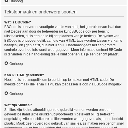
Omhoog
Tekstopmaak en onderwerp soorten
Wat is BBCode?
BBCode is een vereenvoudigde versie van html, het gebruik ervan is al dan
niet toegestaan door de beheerder (je kunt BBCode ook per bericht
uitschakelen, dit is een optie bij het plaatsen van je bericht). De syntax van
BBCode is ongeveer gelijk aan die van HTML, tags worden tussen vierkante
haakjes [ en ] geplaatst, dus niet < en >. Daarnaast geeft het een grotere
controle over hoe iets wordt weergegeven. Meer informatie omtrent BBCode
is te vinden in de handleiding die je kunt openen als je een bericht plaatst.
Omhoog
Kan ik HTML gebruiken?
Nee, het is niet mogelijk om je bericht op te maken met HTML code. De
meeste opmaak die je via HTML kan toepassen is ook via BBCode mogelijk.
Omhoog
Wat zijn Smilies?
Smilies zijn kleine afbeeldingen die gebruikt kunnen worden om een
gevoelstoestand uit te drukken, bijvoorbeeld :) betekent blij, :( betekent
ongelukkig. Alle beschikbare smilies worden weergegeven als je een bericht
plaatst. Maak geen overdadig gebruik van smilies, ze maken een bericht snel
onleesbaar wat er toe kan leiden dat een moderator je bericht aanpast of