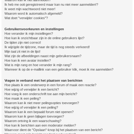
Ik heb me ooit geregistreerd maar kan nu niet meer aanmelden!?
Ik weet mijn wachtwoord niet meer!
Waarom word ik automatisch afgemeld?
Wat doet "verwijder cookies"?
Gebruikersvoorkeuren en instellingen
Hoe verander ik mijn instellingen?
Hoe kan ik onzichtbaar zijn in de online gebruikers lijst?
De tijden zijn niet correct!
Ik wijzigde de tijdzone, maar de tijd is nog steeds verkeerd!
Mijn taal zit niet in de lijst!
Wat zijn de afbeeldingen naast mijn gebruikersnaam?
Hoe kan ik een avatar instellen?
Wat is mijn rang en hoe verander ik mijn rang?
Wanneer ik op de e-maillink van een gebruiker klik, moet ik me aanmelden?
Vragen in verband met het plaatsen van berichten
Hoe plaats ik een onderwerp in een forum of maak een reactie?
Hoe wijzig of verwijder ik een bericht?
Hoe voeg ik een onderschrift toe aan mijn bericht?
Hoe maak ik een peiling?
Waarom kan ik niet meer peilingsopties toevoegen?
Hoe wijzig of verwijder ik een peiling?
Waarom kan ik een bepaald forum niet openen?
Waarom kan ik geen bijlagen toevoegen?
Waarom ontving ik een waarschuwing?
Hoe kan ik berichten aan een moderator melden?
Waarvoor dient de "Opslaan"-knop bij het plaatsen van een bericht?