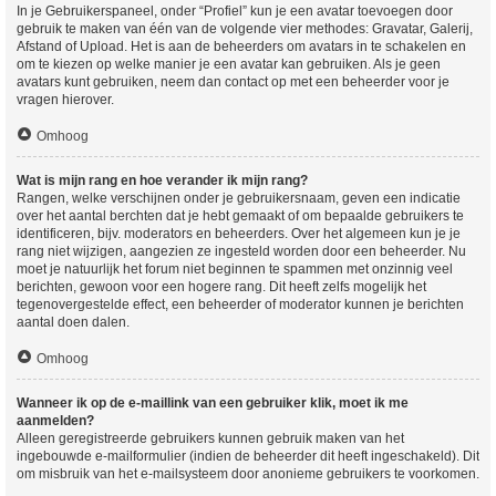
In je Gebruikerspaneel, onder “Profiel” kun je een avatar toevoegen door
gebruik te maken van één van de volgende vier methodes: Gravatar, Galerij,
Afstand of Upload. Het is aan de beheerders om avatars in te schakelen en
om te kiezen op welke manier je een avatar kan gebruiken. Als je geen
avatars kunt gebruiken, neem dan contact op met een beheerder voor je
vragen hierover.
Omhoog
Wat is mijn rang en hoe verander ik mijn rang?
Rangen, welke verschijnen onder je gebruikersnaam, geven een indicatie
over het aantal berchten dat je hebt gemaakt of om bepaalde gebruikers te
identificeren, bijv. moderators en beheerders. Over het algemeen kun je je
rang niet wijzigen, aangezien ze ingesteld worden door een beheerder. Nu
moet je natuurlijk het forum niet beginnen te spammen met onzinnig veel
berichten, gewoon voor een hogere rang. Dit heeft zelfs mogelijk het
tegenovergestelde effect, een beheerder of moderator kunnen je berichten
aantal doen dalen.
Omhoog
Wanneer ik op de e-maillink van een gebruiker klik, moet ik me
aanmelden?
Alleen geregistreerde gebruikers kunnen gebruik maken van het
ingebouwde e-mailformulier (indien de beheerder dit heeft ingeschakeld). Dit
om misbruik van het e-mailsysteem door anonieme gebruikers te voorkomen.