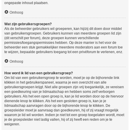
ongepaste inhoud plaatsen.
Omhoog
Wat zijn gebruikersgroepen?
Als de beheerder gebruikers wil groeperen, kan hij/zij dit doen door middel
van gebruikersgroepen. Gebruikers kunnen van meerdere groepen lid zijn
(dit verschilt per forum), deze groepen kunnen verschillende
permissies/toegangspermissies hebben. Op deze manier is het voor de
beheerder een stuk gemakkelijker meerdere moderators aan een forum toe
te wijzen, bepaalde gebruikers toegang tot een privéforum te verlenen, enz.
Omhoog
Hoe word ik lid van een gebruikersgroep?
Om lid van een gebruikersgroep te worden, moet je op de bijhorende link
klikken in het gebruikerspaneel, waarna je een overzicht van alle
gebruikersgroepen krijgt. Niet alle groepen zijn vrij toegankelijk, ze vereisen
een goedkeuring van je lidmaatschap en hebben soms zelf verborgen
gebruikers. Als het een open groep is, kan je lid worden door op de hiervoor
dienende knop te klikken. Als het een gesloten groep is, kan je je
lidmaatschap aanvragen door op de bijhorende knop te klikken. De
groepsleider moet je aanvraag dan goedkeuren, hij of zij vraagt mogelijk
waarom je lid wil worden. Indien je niet tot een groep toegelaten wordt, moet
je de groepsleider niet lastig vallen, hij of zij heeft een reden om je te
weigeren.