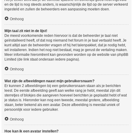
en de tijd is nog steeds anders, is waarschijnlijk de tijd op de server verkeerd
ingesteld en zullen de beheerders een aanpassing moeten doen.
Omhoog
Mijn taal zit niet in de lijst!
De meest voorkomende reden hiervoor is dat de beheerder je taal niet
geïnstalleerd heeft, of dat nog niemand het forum in je taal vertaald heeft. Je
kunt altijd aan de beheerder vragen of hij het talenpakket, dat je nodig hebt,
wil installeren. Indien het nog niet bestaat, mag je gerust de vertaling maken.
Meer informatie hieromtrent kan gevonden worden op de website van phpBB
Limited (de link staat onderaan iedere pagina).
Omhoog
Wat zijn de afbeeldingen naast mijn gebruikersnaam?
Er kunnen 2 afbeeldingen bij een gebruikersnaam staan als je berichten
leest. De eerste afbeelding geeft aan welke rang je hebt, meestal zijn dit
sterretjes of blokjes die aangeven hoeveel berichten je geplaatst hebt of wat
je status is. Hieronder kan nog een tweede, meestal grotere, afbeelding
staan, beter bekend als een avatar. Deze afbeelding is meestal uniek of
persoonlijk voor iedere gebruiker.
Omhoog
Hoe kan ik een avatar instellen?