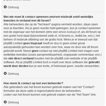
Omhoog
Met wie moet ik contact opnemen omtrent misbruik en/of wettelijke
kwesties in verband met dit forum?
Alle beheerders die op de "het team"-pagina vermeld worden, staan open
voor je klachten. Als je geen reactie hebt gekregen, kun je contact opnemen
met de eigenaar van het domein (dmv een
whois lookup
) of, als dit forum op
een gratis host staat (bijvoorbeeld xsbb.nl, nl.forums.cc, dotbb.be, enz.), het
beheer of misbruik-afdeling van de gratis host. Wees je er bewust van dat
phpBB Limited
geen inspraak
heeft en dus in geen enkel geval
aansprakelijk gehouden kan worden over hoe, waar en door wie dit forum
gebruikt wordt. Neem
geen
contact op met phpBB Limited met vragen over
wettelijke kwesties (zoals aanspreekbaarheid, ongepaste commentaar, enz.)
die
niet direct verband
houden met de phpBB.com-website of de phpBB-
software. Als je phpBB Limited toch e-mailt over deze software die
gebruikt
wordt door derden
kun je een korte, of helemaal geen, reactie verwachten.
Omhoog
Hoe neem ik contact op met een beheerder?
Alle gebruikers van het forum kunnen gebruik maken van het “Contact”-
formulier als deze optie is ingeschakeld door de beheerders.
Leden van het forum kunnen ook gebruik maken van de “Het Team”-link.
Omhoog