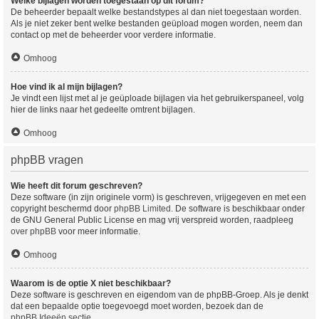
Welke bijlagen worden toegestaan op dit forum?
De beheerder bepaalt welke bestandstypes al dan niet toegestaan worden.
Als je niet zeker bent welke bestanden geüpload mogen worden, neem dan
contact op met de beheerder voor verdere informatie.
Omhoog
Hoe vind ik al mijn bijlagen?
Je vindt een lijst met al je geüploade bijlagen via het gebruikerspaneel, volg
hier de links naar het gedeelte omtrent bijlagen.
Omhoog
phpBB vragen
Wie heeft dit forum geschreven?
Deze software (in zijn originele vorm) is geschreven, vrijgegeven en met een
copyright beschermd door
phpBB Limited
. De software is beschikbaar onder
de GNU General Public License en mag vrij verspreid worden, raadpleeg
over phpBB
voor meer informatie.
Omhoog
Waarom is de optie X niet beschikbaar?
Deze software is geschreven en eigendom van de phpBB-Groep. Als je denkt
dat een bepaalde optie toegevoegd moet worden, bezoek dan de
phpBB Ideeën sectie
.