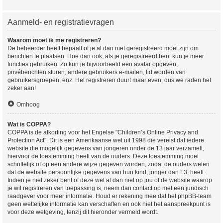
Aanmeld- en registratievragen
Waarom moet ik me registreren?
De beheerder heeft bepaalt of je al dan niet geregistreerd moet zijn om
berichten te plaatsen. Hoe dan ook, als je geregistreerd bent kun je meer
functies gebruiken. Zo kun je bijvoorbeeld een avatar opgeven,
privéberichten sturen, andere gebruikers e-mailen, lid worden van
gebruikersgroepen, enz. Het registreren duurt maar even, dus we raden het
zeker aan!
Omhoog
Wat is COPPA?
COPPA is de afkorting voor het Engelse "Children’s Online Privacy and
Protection Act". Dit is een Amerikaanse wet uit 1998 die vereist dat iedere
website die mogelijk gegevens van jongeren onder de 13 jaar verzamelt,
hiervoor de toestemming heeft van de ouders. Deze toestemming moet
schriftelijk of op een andere wijze gegeven worden, zodat de ouders weten
dat de website persoonlijke gegevens van hun kind, jonger dan 13, heeft.
Indien je niet zeker bent of deze wet al dan niet op jou of de website waarop
je wil registreren van toepassing is, neem dan contact op met een juridisch
raadgever voor meer informatie. Houd er rekening mee dat het phpBB-team
geen wettelijke informatie kan verschaffen en ook niet het aanspreekpunt is
voor deze wetgeving, tenzij dit hieronder vermeld wordt.