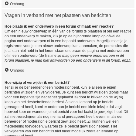
Omhoog
Vragen in verband met het plaatsen van berichten
Hoe plaats ik een onderwerp in een forum of maak een reactie?
Om een nieuw onderwerp in één van de forums te plaatsen of om een reactie
op een onderwerp te maken, klik je op de bijhorende knop op ofwel de
pagina met onderwerpen of in een bepaald onderwerp. Mogelijk moet je je
registreren voor je een nieuw onderwerp kan aanmaken, de permissies die
je al dan niet hebt in het forum staan onderaan de pagina met onderwerpen
of in een onderwerp (de lijst met
je mag geen nieuwe onderwerpen in dit
forum plaatsen, je mag niet antwoorden op een onderwerp in dit forum, enz.
).
Omhoog
Hoe wijzig of verwijder ik een bericht?
Tenzij je de beheerder of een moderator bent, kun je alleen je eigen
berichten wijzigen en verwijderen. Je kunt een bericht wijzigen (soms maar
voor een beperkte tijd nadat het geplaatst is) door te klikken op de
wijzig
knop van het desbetreffende bericht. Als er al iemand op je bericht
gereageerd heeft, komt er onderaan je bericht een klein tekstje dat zegt
hoeveel keer en wanneer je het bericht voor het laatst je gewijzigd hebt. Dit
zal niet verschijnen als nog niemand gereageerd heeft, evenmin als een
beheerder of moderator je bericht gewijzigd heeft. Zij kunnen wel een
mededeling toevoegen, waarom ze je bericht gewijzigd hebben. Het
verwijderen van een bericht is niet meer mogelijk zodra er iemand op
gereageerd heeft.