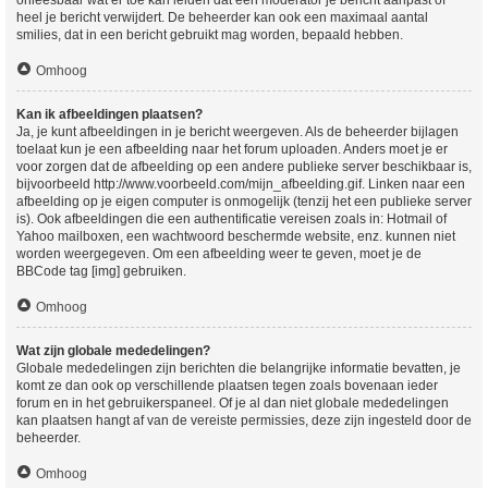
heel je bericht verwijdert. De beheerder kan ook een maximaal aantal
smilies, dat in een bericht gebruikt mag worden, bepaald hebben.
Omhoog
Kan ik afbeeldingen plaatsen?
Ja, je kunt afbeeldingen in je bericht weergeven. Als de beheerder bijlagen
toelaat kun je een afbeelding naar het forum uploaden. Anders moet je er
voor zorgen dat de afbeelding op een andere publieke server beschikbaar is,
bijvoorbeeld http://www.voorbeeld.com/mijn_afbeelding.gif. Linken naar een
afbeelding op je eigen computer is onmogelijk (tenzij het een publieke server
is). Ook afbeeldingen die een authentificatie vereisen zoals in: Hotmail of
Yahoo mailboxen, een wachtwoord beschermde website, enz. kunnen niet
worden weergegeven. Om een afbeelding weer te geven, moet je de
BBCode tag [img] gebruiken.
Omhoog
Wat zijn globale mededelingen?
Globale mededelingen zijn berichten die belangrijke informatie bevatten, je
komt ze dan ook op verschillende plaatsen tegen zoals bovenaan ieder
forum en in het gebruikerspaneel. Of je al dan niet globale mededelingen
kan plaatsen hangt af van de vereiste permissies, deze zijn ingesteld door de
beheerder.
Omhoog