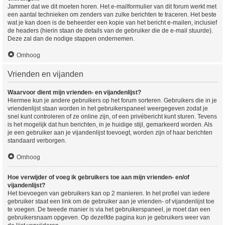
Jammer dat we dit moeten horen. Het e-mailformulier van dit forum werkt met
een aantal technieken om zenders van zulke berichten te traceren. Het beste
wat je kan doen is de beheerder een kopie van het bericht e-mailen, inclusief
de headers (hierin staan de details van de gebruiker die de e-mail stuurde).
Deze zal dan de nodige stappen ondernemen.
Omhoog
Vrienden en vijanden
Waarvoor dient mijn vrienden- en vijandenlijst?
Hiermee kun je andere gebruikers op het forum sorteren. Gebruikers die in je
vriendenlijst staan worden in het gebruikerspaneel weergegeven zodat je
snel kunt controleren of ze online zijn, of een privébericht kunt sturen. Tevens
is het mogelijk dat hun berichten, in je huidige stijl, gemarkeerd worden. Als
je een gebruiker aan je vijandenlijst toevoegt, worden zijn of haar berichten
standaard verborgen.
Omhoog
Hoe verwijder of voeg ik gebruikers toe aan mijn vrienden- en/of
vijandenlijst?
Het toevoegen van gebruikers kan op 2 manieren. In het profiel van iedere
gebruiker staat een link om de gebruiker aan je vrienden- of vijandenlijst toe
te voegen. De tweede manier is via het gebruikerspaneel, je moet dan een
gebruikersnaam opgeven. Op dezelfde pagina kun je gebruikers weer van