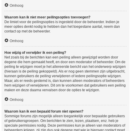
Omhoog
Waarom kan ik niet meer peilingsopties toevoegen?
De limiet voor de peilingsopties is ingesteld door de beheerder. Indien je
meer opties denkt nodig te hebben dan het toegestane aantal, neem dan
contact op met de beheerder.
Omhoog
Hoe wijzig of verwijder ik een peiling?
Net zoals bij de berichten kan een peiling alleen gewijzigd worden door
degene die hem gemaakt heeft, en door een moderator of beheerder. Om de
peiling te wijzigen moet je het allereerste bericht van het onderwerp wijzigen
(hieraan is de peiling gekoppeld). Als er nog geen stemmen zijn uitgebracht,
kunnen gebruikers de peiling verwijderen of iedere peilingsoptie wijzigen.
Maar, als er reeds gestemd is, dan kunnen alleen moderators of beheerders
hem wijzigen of verwijderen. Dit om te voorkomen dat gebruikers een peiling
maken en deze daarna vervalsen door de opties te wijzigen.
Omhoog
Waarom kan ik een bepaald forum niet openen?
Sommige forums zijn mogelijk alleen toegankelijk voor bepaalde gebruikers
of gebruikersgroepen. Om berichten te zien, lezen, plaatsen, enz. heb je
speciale permissies nodig. Deze permissies kun je alleen van moderators of
beheerders krijgen, zij zijn dus ook degene met wie je hierover contact moet