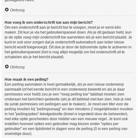
Omhoog
Hoe voeg ik een onderschrift toe aan mijn bericht?
Om een onderschrift aan je bericht toe te voegen, moet je er eerst één
maken. Dit kun je via het gebruikerspaneel doen. Als je dit gedaan hebt, kun
je de optie
voeg mijn onderschrift toe
aanvinken als je een bericht plaatst. Je
kunt er ook voor zorgen dat je onderschrift automatisch aan ieder nieuw
bericht wordt toegevoegd. Dit doe je door de bijhorende optie te activeren in
het gebruikerspaneel (het is nog altijd mogelijk om het onderschrift uit te
schakelen als je het bericht plaatst).
Omhoog
Hoe maak ik een peiling?
Een peiling aanmaken is heel gemakkelijk, als je een nieuw onderwerp
aanmaakt (of het eerste bericht in een onderwerp bewerkt en als je daar
permissies voor hebt) zou je een "voeg peiling toe" tabblad moeten zien
onderaan het berichten-gedeelte (als je dit tabblad niet kan zien, heb je niet
de juiste permissies om peilingen aan te maken). Je moet een titel voor de
peiling invullen bij "peilingsvraag" en dan minstens 2 mogelijkheden invullen
in het "peilingopties"-tekstgedeelte (limiet is ingesteld door de beheerder),
met elke optie gescheiden door middel van een nieuwe regel. Je kunt ook
instellen hoeveel opties een gebruiker mag kiezen onder "opties per
gebruiker" en een tijdslimiet in dagen voor de peiling (0 is een peiling van
oneindige duur).