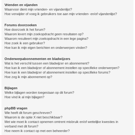
Vrienden en vijanden
Waarvoor dient mijn vrienden- en vijandenlijst?
Hoe verwijder of voeg ik gebruikers toe aan mijn vrienden- en/of vijandenlijst?
Forums doorzoeken
Hoe doorzoek ik het forum?
Waarom levert mijn zoekopdracht geen resultaten op?
Waarom resulteert mijn zoekopdracht in een lege pagina?
Hoe zoek ik een gebruiker?
Hoe kan ik mijn eigen berichten en onderwerpen vinden?
Onderwerpabonnementen en bladwijzers
Wat is het verschil tussen een bladwijzer en abonnement?
Hoe kan ik een bladwijzer of abonnement instellen op specifieke onderwerpen?
Hoe kan ik een bladwijzer of abonnement instellen op specifieke forums?
Hoe zeg ik mijn abonnement op?
Bijlagen
Welke bijlagen worden toegestaan op dit forum?
Hoe vind ik al mijn bijlagen?
phpBB vragen
Wie heeft dit forum geschreven?
Waarom is de optie X niet beschikbaar?
Met wie moet ik contact opnemen omtrent misbruik en/of wettelijke kwesties in
verband met dit forum?
Hoe neem ik contact op met een beheerder?