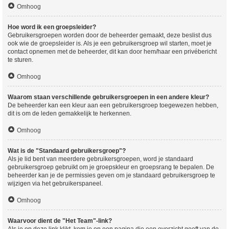
Omhoog
Hoe word ik een groepsleider?
Gebruikersgroepen worden door de beheerder gemaakt, deze beslist dus
ook wie de groepsleider is. Als je een gebruikersgroep wil starten, moet je
contact opnemen met de beheerder, dit kan door hem/haar een privébericht
te sturen.
Omhoog
Waarom staan verschillende gebruikersgroepen in een andere kleur?
De beheerder kan een kleur aan een gebruikersgroep toegewezen hebben,
dit is om de leden gemakkelijk te herkennen.
Omhoog
Wat is de "Standaard gebruikersgroep"?
Als je lid bent van meerdere gebruikersgroepen, word je standaard
gebruikersgroep gebruikt om je groepskleur en groepsrang te bepalen. De
beheerder kan je de permissies geven om je standaard gebruikersgroep te
wijzigen via het gebruikerspaneel.
Omhoog
Waarvoor dient de "Het Team"-link?
Als je op deze link klikt, kom je op een pagina die een overzicht geeft van de