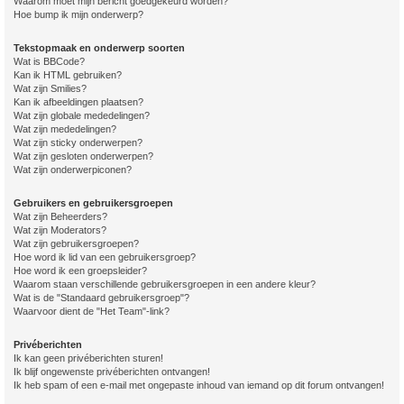
Waarom moet mijn bericht goedgekeurd worden?
Hoe bump ik mijn onderwerp?
Tekstopmaak en onderwerp soorten
Wat is BBCode?
Kan ik HTML gebruiken?
Wat zijn Smilies?
Kan ik afbeeldingen plaatsen?
Wat zijn globale mededelingen?
Wat zijn mededelingen?
Wat zijn sticky onderwerpen?
Wat zijn gesloten onderwerpen?
Wat zijn onderwerpiconen?
Gebruikers en gebruikersgroepen
Wat zijn Beheerders?
Wat zijn Moderators?
Wat zijn gebruikersgroepen?
Hoe word ik lid van een gebruikersgroep?
Hoe word ik een groepsleider?
Waarom staan verschillende gebruikersgroepen in een andere kleur?
Wat is de "Standaard gebruikersgroep"?
Waarvoor dient de "Het Team"-link?
Privéberichten
Ik kan geen privéberichten sturen!
Ik blijf ongewenste privéberichten ontvangen!
Ik heb spam of een e-mail met ongepaste inhoud van iemand op dit forum ontvangen!