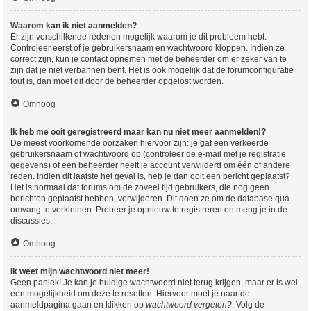
Waarom kan ik niet aanmelden?
Er zijn verschillende redenen mogelijk waarom je dit probleem hebt.
Controleer eerst of je gebruikersnaam en wachtwoord kloppen. Indien ze
correct zijn, kun je contact opnemen met de beheerder om er zeker van te
zijn dat je niet verbannen bent. Het is ook mogelijk dat de forumconfiguratie
fout is, dan moet dit door de beheerder opgelost worden.
Omhoog
Ik heb me ooit geregistreerd maar kan nu niet meer aanmelden!?
De meest voorkomende oorzaken hiervoor zijn: je gaf een verkeerde
gebruikersnaam of wachtwoord op (controleer de e-mail met je registratie
gegevens) of een beheerder heeft je account verwijderd om één of andere
reden. Indien dit laatste het geval is, heb je dan ooit een bericht geplaatst?
Het is normaal dat forums om de zoveel tijd gebruikers, die nog geen
berichten geplaatst hebben, verwijderen. Dit doen ze om de database qua
omvang te verkleinen. Probeer je opnieuw te registreren en meng je in de
discussies.
Omhoog
Ik weet mijn wachtwoord niet meer!
Geen paniek! Je kan je huidige wachtwoord niet terug krijgen, maar er is wel
een mogelijkheid om deze te resetten. Hiervoor moet je naar de
aanmeldpagina gaan en klikken op
wachtwoord vergeten?
. Volg de