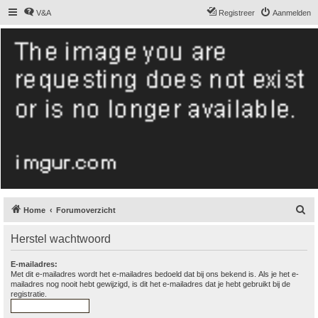
V&A
Registreer
Aanmelden
De Hollandse
smoushond
Het gezelligste smoushondenforum online
Z
Home
Forumoverzicht
o
Herstel wachtwoord
e
k
E-mailadres:
Met dit e-mailadres wordt het e-mailadres bedoeld dat bij ons bekend is. Als je het e-
mailadres nog nooit hebt gewijzigd, is dit het e-mailadres dat je hebt gebruikt bij de
registratie.