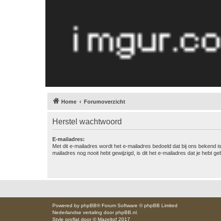
Home
Forumoverzicht
Herstel wachtwoord
E-mailadres:
Met dit e-mailadres wordt het e-mailadres bedoeld dat bij ons bekend is.
mailadres nog nooit hebt gewijzigd, is dit het e-mailadres dat je hebt gebr
Powered by
phpBB
® Forum Software © phpBB Limited
Nederlandse vertaling door
phpBB.nl
.
Style
proflat
door ©
Mazeltof
2017