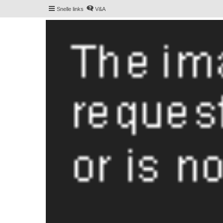
Snelle links
V&A
De Hollandse smoushond
Het gezelligste smoushondenforum online