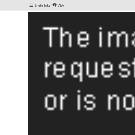
Snelle links
V&A
De Hollandse smoushond
Het gezelligste smoushondenforum online