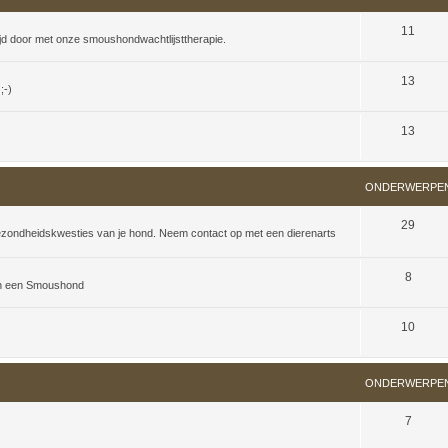
11
ijd door met onze smoushondwachtlijsttherapie.
13
;-)
13
ONDERWERPE
29
 gezondheidskwesties van je hond. Neem contact op met een dierenarts
8
van een Smoushond
10
ONDERWERPE
7