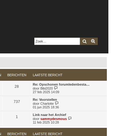
Zoek
Uitgebreid zoeken
N
BERICHTEN
LAATSTE BERICHT
Re: Opschonen forumledenbesta…
28
B
door
Bibi2020
e
27 feb 2025 14:09
k
i
Re: Voorstellen
737
j
B
door
Charlotte
k
e
01 jun 2025 18:36
l
k
a
i
Link naar het Archief
1
a
j
B
door
sammydesmous
t
k
e
11 feb 2025 10:28
s
l
k
t
a
i
e
a
j
N
BERICHTEN
LAATSTE BERICHT
b
t