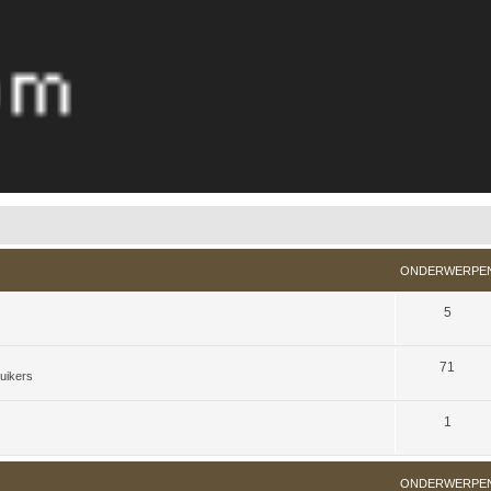
ONDERWERPE
5
71
ruikers
1
ONDERWERPE