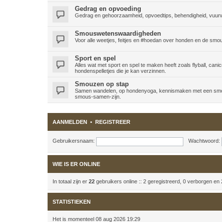
Gedrag en opvoeding
Gedrag en gehoorzaamheid, opvoedtips, behendigheid, vuurw
Smouswetenswaardigheden
Voor alle weetjes, feitjes en #hoedan over honden en de smou
Sport en spel
Alles wat met sport en spel te maken heeft zoals flyball, canic
hondenspelletjes die je kan verzinnen.
Smouzen op stap
Samen wandelen, op hondenyoga, kennismaken met een smous
smous-samen-zijn.
AANMELDEN
•
REGISTREER
Gebruikersnaam:
Wachtwoord:
WIE IS ER ONLINE
In totaal zijn er
22
gebruikers online :: 2 geregistreerd, 0 verborgen en
STATISTIEKEN
Het is momenteel 08 aug 2026 19:29