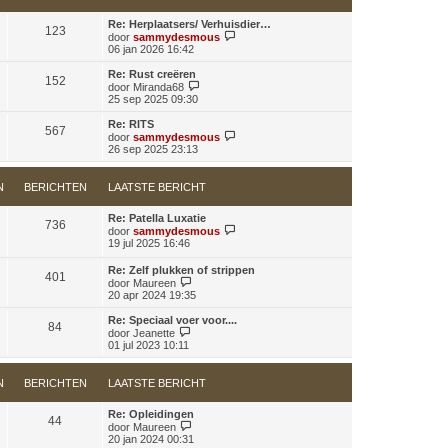
k
e
s
l
r
t
Re: Herplaatsers/ Verhuisdier…
a
123
i
e
B
door
sammydesmous
a
c
b
e
06 jan 2026 16:42
t
h
e
k
s
t
r
i
t
Re: Rust creëren
152
i
j
B
e
door
Miranda68
c
k
e
b
25 sep 2025 09:30
h
l
k
e
t
a
i
r
Re: RITS
567
a
j
i
B
door
sammydesmous
t
k
c
e
26 sep 2025 23:13
s
l
h
k
t
a
t
i
e
a
j
N
BERICHTEN
LAATSTE BERICHT
b
t
k
e
s
l
r
t
Re: Patella Luxatie
a
736
i
e
B
door
sammydesmous
a
c
b
e
19 jul 2025 16:46
t
h
e
k
s
t
r
i
t
Re: Zelf plukken of strippen
401
i
j
e
B
door
Maureen
c
k
b
e
20 apr 2024 19:35
h
l
e
k
t
a
r
i
Re: Speciaal voer voor....
a
84
i
j
B
door
Jeanette
t
c
k
e
01 jul 2023 10:11
s
h
l
k
t
t
a
i
e
a
j
N
BERICHTEN
LAATSTE BERICHT
b
t
k
e
s
l
r
t
Re: Opleidingen
a
44
i
e
B
door
Maureen
a
c
b
e
20 jan 2024 00:31
t
h