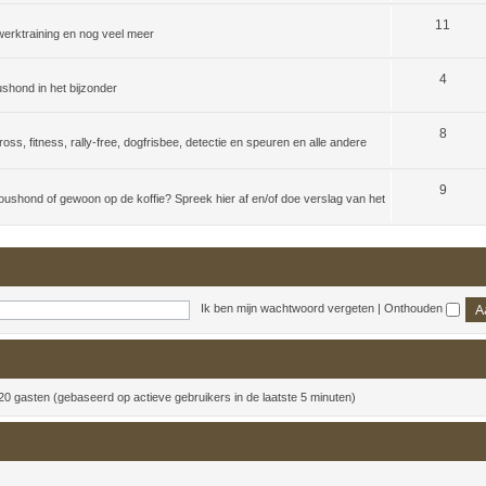
11
erktraining en nog veel meer
4
shond in het bijzonder
8
ross, fitness, rally-free, dogfrisbee, detectie en speuren en alle andere
9
hond of gewoon op de koffie? Spreek hier af en/of doe verslag van het
Ik ben mijn wachtwoord vergeten
|
Onthouden
 20 gasten (gebaseerd op actieve gebruikers in de laatste 5 minuten)