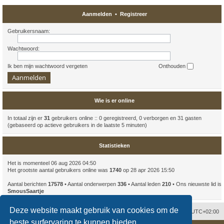
Aanmelden
•
Registreer
Gebruikersnaam:
Wachtwoord:
Ik ben mijn wachtwoord vergeten
Onthouden
Wie is er online
In totaal zijn er
31
gebruikers online :: 0 geregistreerd, 0 verborgen en 31 gasten
(gebaseerd op actieve gebruikers in de laatste 5 minuten)
Statistieken
Het is momenteel 06 aug 2026 04:50
Het grootste aantal gebruikers online was
1740
op 28 apr 2026 15:50
Aantal berichten
17578
• Aantal onderwerpen
336
• Aantal leden
210
• Ons nieuwste lid is
SmousSaartje
Deze website maakt gebruik van cookies om de
Contact
Verwijder cookies
Alle tijden zijn
UTC+02:00
beste surfervaring te kunnen bieden.