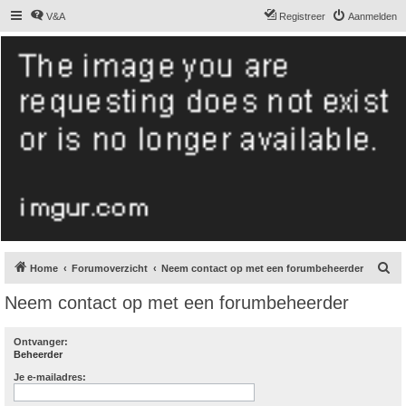
V&A
Registreer
Aanmelden
De Hollandse
smoushond
Het gezelligste smoushondenforum online
Z
Home
Forumoverzicht
Neem contact op met een forumbeheerder
o
Neem contact op met een forumbeheerder
e
k
Ontvanger:
Beheerder
Je e-mailadres: