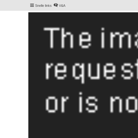
Snelle links
V&A
De Hollandse smoushond
Het gezelligste smoushondenforum online