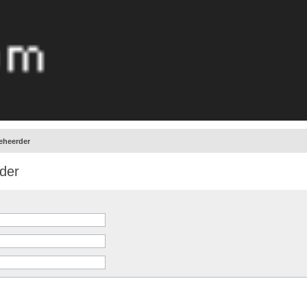
eheerder
der