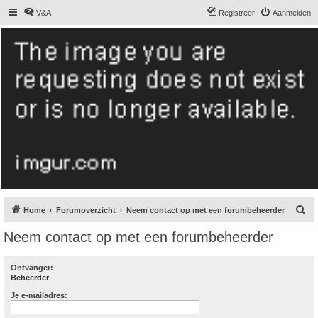
V&A
Registreer
Aanmelden
De Hollandse
smoushond
Het gezelligste smoushondenforum online
Z
Home
Forumoverzicht
Neem contact op met een forumbeheerder
o
Neem contact op met een forumbeheerder
e
k
Ontvanger:
Beheerder
Je e-mailadres: