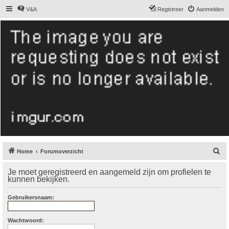
V&A
Registreer
Aanmelden
De Hollandse
smoushond
Het gezelligste smoushondenforum online
Z
Home
Forumoverzicht
o
Je moet geregistreerd en aangemeld zijn om profielen te
e
kunnen bekijken.
k
Gebruikersnaam:
Wachtwoord: