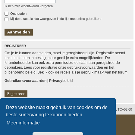
Ik ben mijn wachtwoord vergeten
Onthouden
Mij deze sessie niet weergeven in de lijst met online gebruikers
REGISTREER
Om je te kunnen aanmelden, moet je geregistreerd zijn. Registratie neemt
enkele minuten in beslag, maar geeft je extra mogelijkheden. De
forumbeheerder kan ook extra permissies toestaan aan geregistreerde
gebruikers. Lees voor registratie onze gebruiksvoorwaarden en het
bijbehorend beleid. Bekijk ook de regels als je gebruik maakt van het forum.
Gebruikersvoorwaarden
|
Privacybeleid
Registreer
Deze website maakt gebruik van cookies om de
Contact
Verwijder cookies
Alle tijden zijn
UTC+02:00
beste surfervaring te kunnen bieden.
Powered by
phpBB
® Forum Software © phpBB Limited
Meer informatie
Nederlandse vertaling door
phpBB.nl
.
Style
proflat
door ©
Mazeltof
2017
Privacy
|
Gebruikersvoorwaarden