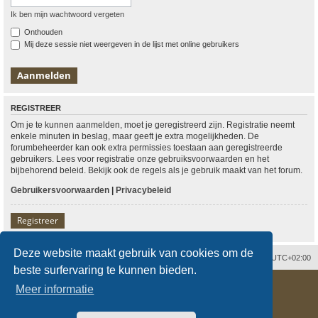
Ik ben mijn wachtwoord vergeten
Onthouden
Mij deze sessie niet weergeven in de lijst met online gebruikers
REGISTREER
Om je te kunnen aanmelden, moet je geregistreerd zijn. Registratie neemt
enkele minuten in beslag, maar geeft je extra mogelijkheden. De
forumbeheerder kan ook extra permissies toestaan aan geregistreerde
gebruikers. Lees voor registratie onze gebruiksvoorwaarden en het
bijbehorend beleid. Bekijk ook de regels als je gebruik maakt van het forum.
Gebruikersvoorwaarden
|
Privacybeleid
Registreer
Deze website maakt gebruik van cookies om de
Contact
Verwijder cookies
Alle tijden zijn
UTC+02:00
beste surfervaring te kunnen bieden.
Powered by
phpBB
® Forum Software © phpBB Limited
Meer informatie
Nederlandse vertaling door
phpBB.nl
.
Style
proflat
door ©
Mazeltof
2017
Privacy
|
Gebruikersvoorwaarden