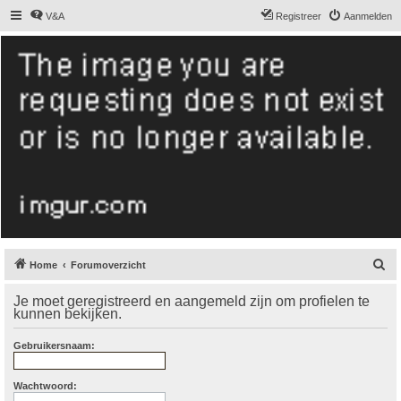
V&A
Registreer
Aanmelden
De Hollandse
smoushond
Het gezelligste smoushondenforum online
Z
Home
Forumoverzicht
o
Je moet geregistreerd en aangemeld zijn om profielen te
e
kunnen bekijken.
k
Gebruikersnaam:
Wachtwoord: