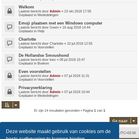
Welkom
Laatste bericht door
Admin
«
23 okt 2018 17:55
Geplaatst in
Mededelingen
Emoji plaatsen met een Windows computer
Laatste bericht door
Gwen
«
16 aug 2018 14:44
Geplaatst in
Help
Charlotte
Laatste bericht door
Charlotte
«
10 jul 2018 12:55
Geplaatst in
Voorstellen
De Hollandse Smoushond
Laatste bericht door
loes
«
08 jul 2018 15:47
Geplaatst in
Boeken
Even voorstellen
Laatste bericht door
Admin
«
07 jul 2018 11:31
Geplaatst in
Voorstellen
Privacyverklaring
Laatste bericht door
Admin
«
07 jul 2018 10:44
Geplaatst in
Mededelingen
Er zijn 14 resultaten gevonden • Pagina
1
van
1
Ga naar
Deze website maakt gebruik van cookies om de
Contact
Verwijder cookies
Alle tijden zijn
UTC+02:00
beste surfervaring te kunnen bieden.