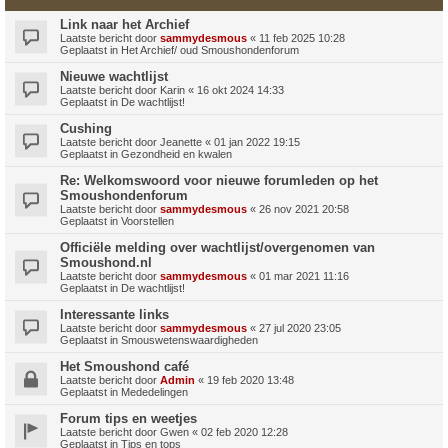
Link naar het Archief
Laatste bericht door
sammydesmous
«
11 feb 2025 10:28
Geplaatst in
Het Archief/ oud Smoushondenforum
Nieuwe wachtlijst
Laatste bericht door
Karin
«
16 okt 2024 14:33
Geplaatst in
De wachtlijst!
Cushing
Laatste bericht door
Jeanette
«
01 jan 2022 19:15
Geplaatst in
Gezondheid en kwalen
Re: Welkomswoord voor nieuwe forumleden op het
Smoushondenforum
Laatste bericht door
sammydesmous
«
26 nov 2021 20:58
Geplaatst in
Voorstellen
Officiële melding over wachtlijst/overgenomen van
Smoushond.nl
Laatste bericht door
sammydesmous
«
01 mar 2021 11:16
Geplaatst in
De wachtlijst!
Interessante links
Laatste bericht door
sammydesmous
«
27 jul 2020 23:05
Geplaatst in
Smouswetenswaardigheden
Het Smoushond café
Laatste bericht door
Admin
«
19 feb 2020 13:48
Geplaatst in
Mededelingen
Forum tips en weetjes
Laatste bericht door
Gwen
«
02 feb 2020 12:28
Geplaatst in
Tips en tops