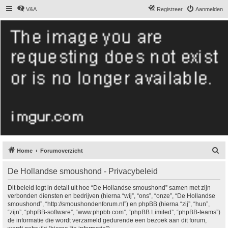
V&A
Registreer
Aanmelden
De Hollandse
smoushond
Het gezelligste smoushondenforum online
Z
Home
Forumoverzicht
o
De Hollandse smoushond - Privacybeleid
e
k
Dit beleid legt in detail uit hoe “De Hollandse smoushond” samen met zijn
verbonden diensten en bedrijven (hierna “wij”, “ons”, “onze”, “De Hollandse
smoushond”, “http://smoushondenforum.nl”) en phpBB (hierna “zij”, “hun”,
“zijn”, “phpBB-software”, “www.phpbb.com”, “phpBB Limited”, “phpBB-teams”)
de informatie die wordt verzameld gedurende een bezoek aan dit forum,