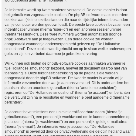
wordt gebruikt (hierna “je informatie”).
Je informatie wordt op twee manieren verzameld. De eerste manier is door
het gebruik van zogenaamde cookies. De phpBB-software maakt meerdere
cookies aan (kleine tekstbestanden die naar de tijdelijke internetbestanden
van je computer worden gedownload). De eerste twee cookies bevatten een
indentificatienummer (hierna “user-id”) en een anoniem sessienummer
(hierna “session-id”). Deze twee nummers worden automatisch door de
phpBB-software aan je toegewezen. Een derde cookie zal worden
aangemaakt wanneer je onderwerpen hebt gelezen op “De Hollandse
smoushond”. Deze cookie wordt gebruikt om op te slaan welke onderwerpen
gelezen zijn en verbetert daarmee je gebruikerservaring.
Wij kunnen ook buiten de phpBB-software cookies aanmaken wanneer je
“De Hollandse smoushond” bezoekt, hoewel dit document daarop niet van
toepassing is. Deze tekst heeft betrekking op de pagina’s die worden
aangemaakt door de phpBB-software. De tweede manier is waarin wij je
informatie verzamelen door wat je aan ons verstuurt. Dit is onder andere het
plaatsen als een anonieme gebruiker (hierna “anonieme berichten”),
registreren op “De Hollandse smoushond” (hierna “je account”) en berichten
die verstuurd zijn na je registratie en wanneer je bent aangemeld (hierna “je
berichten”).
Je account bevat minstens een unieke identificeerbare naam (hierna “je
gebruikersnaam”), een persoonlijk wachtwoord om te kunnen aanmelden op
je account (hierna “je wachtwoord”) en een persoonlijk, geldig e-mailadres
(hierna “je e-mail”). Je informatie voor je account op “De Hollandse
smoushond” is beveiligd door de privacywetgeving die geldt in het land waar