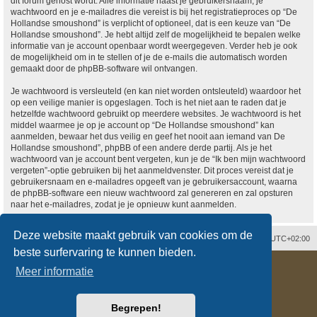
dit forum gehost wordt. Alle informatie naast je gebruikersnaam, je
wachtwoord en je e-mailadres die vereist is bij het registratieproces op “De
Hollandse smoushond” is verplicht of optioneel, dat is een keuze van “De
Hollandse smoushond”. Je hebt altijd zelf de mogelijkheid te bepalen welke
informatie van je account openbaar wordt weergegeven. Verder heb je ook
de mogelijkheid om in te stellen of je de e-mails die automatisch worden
gemaakt door de phpBB-software wil ontvangen.
Je wachtwoord is versleuteld (en kan niet worden ontsleuteld) waardoor het
op een veilige manier is opgeslagen. Toch is het niet aan te raden dat je
hetzelfde wachtwoord gebruikt op meerdere websites. Je wachtwoord is het
middel waarmee je op je account op “De Hollandse smoushond” kan
aanmelden, bewaar het dus veilig en geef het nooit aan iemand van De
Hollandse smoushond”, phpBB of een andere derde partij. Als je het
wachtwoord van je account bent vergeten, kun je de “Ik ben mijn wachtwoord
vergeten”-optie gebruiken bij het aanmeldvenster. Dit proces vereist dat je
gebruikersnaam en e-mailadres opgeeft van je gebruikersaccount, waarna
de phpBB-software een nieuw wachtwoord zal genereren en zal opsturen
naar het e-mailadres, zodat je je opnieuw kunt aanmelden.
Deze website maakt gebruik van cookies om de
Contact
Verwijder cookies
Alle tijden zijn
UTC+02:00
beste surfervaring te kunnen bieden.
Powered by
phpBB
® Forum Software © phpBB Limited
Meer informatie
Nederlandse vertaling door
phpBB.nl
.
Style
proflat
door ©
Mazeltof
2017
Privacy
|
Gebruikersvoorwaarden
Begrepen!