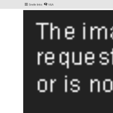
Snelle links
V&A
De Hollandse smoushond
Het gezelligste smoushondenforum online