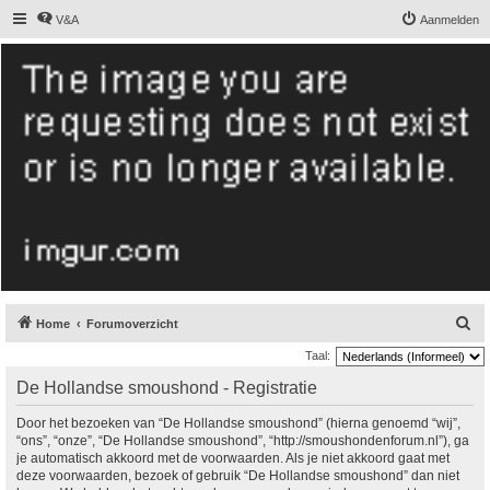
V&A
Aanmelden
De Hollandse
smoushond
Het gezelligste smoushondenforum online
Z
Home
Forumoverzicht
o
Taal:
e
De Hollandse smoushond - Registratie
k
Door het bezoeken van “De Hollandse smoushond” (hierna genoemd “wij”,
“ons”, “onze”, “De Hollandse smoushond”, “http://smoushondenforum.nl”), ga
je automatisch akkoord met de voorwaarden. Als je niet akkoord gaat met
deze voorwaarden, bezoek of gebruik “De Hollandse smoushond” dan niet