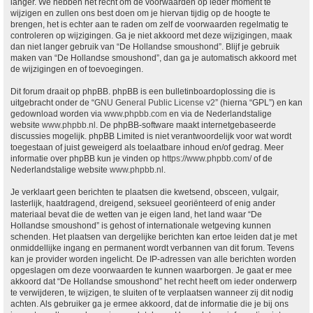
langer. We hebben het recht om de voorwaarden op ieder moment te
wijzigen en zullen ons best doen om je hiervan tijdig op de hoogte te
brengen, het is echter aan te raden om zelf de voorwaarden regelmatig te
controleren op wijzigingen. Ga je niet akkoord met deze wijzigingen, maak
dan niet langer gebruik van “De Hollandse smoushond”. Blijf je gebruik
maken van “De Hollandse smoushond”, dan ga je automatisch akkoord met
de wijzigingen en of toevoegingen.
Dit forum draait op phpBB. phpBB is een bulletinboardoplossing die is
uitgebracht onder de “
GNU General Public License v2
” (hierna “GPL”) en kan
gedownload worden via
www.phpbb.com
en via de Nederlandstalige
website
www.phpbb.nl
. De phpBB-software maakt internetgebaseerde
discussies mogelijk. phpBB Limited is niet verantwoordelijk voor wat wordt
toegestaan of juist geweigerd als toelaatbare inhoud en/of gedrag. Meer
informatie over phpBB kun je vinden op
https://www.phpbb.com/
of de
Nederlandstalige website
www.phpbb.nl
.
Je verklaart geen berichten te plaatsen die kwetsend, obsceen, vulgair,
lasterlijk, haatdragend, dreigend, seksueel georiënteerd of enig ander
materiaal bevat die de wetten van je eigen land, het land waar “De
Hollandse smoushond” is gehost of internationale wetgeving kunnen
schenden. Het plaatsen van dergelijke berichten kan ertoe leiden dat je met
onmiddellijke ingang en permanent wordt verbannen van dit forum. Tevens
kan je provider worden ingelicht. De IP-adressen van alle berichten worden
opgeslagen om deze voorwaarden te kunnen waarborgen. Je gaat er mee
akkoord dat “De Hollandse smoushond” het recht heeft om ieder onderwerp
te verwijderen, te wijzigen, te sluiten of te verplaatsen wanneer zij dit nodig
achten. Als gebruiker ga je ermee akkoord, dat de informatie die je bij ons