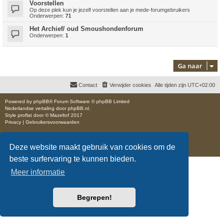
Voorstellen
Op deze plek kun je jezelf voorstellen aan je mede-forumgebruikers
Onderwerpen:
71
Het Archief/ oud Smoushondenforum
Onderwerpen:
1
Ga naar
Contact
Verwijder cookies
Alle tijden zijn
UTC+02:00
Powered by
phpBB
® Forum Software © phpBB Limited
Nederlandse vertaling door
phpBB.nl
.
Style
proflat
door ©
Mazeltof
2017
Privacy
|
Gebruikersvoorwaarden
Deze website maakt gebruik van cookies om de
beste surfervaring te kunnen bieden.
Meer informatie
Begrepen!