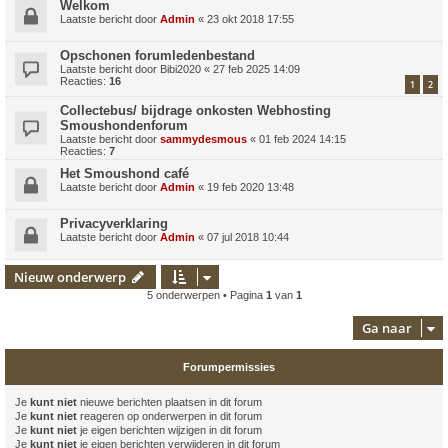
Welkom
Laatste bericht door
Admin
«
23 okt 2018 17:55
Opschonen forumledenbestand
Laatste bericht door
Bibi2020
«
27 feb 2025 14:09
Reacties:
16
1
2
Collectebus/ bijdrage onkosten Webhosting
Smoushondenforum
Laatste bericht door
sammydesmous
«
01 feb 2024 14:15
Reacties:
7
Het Smoushond café
Laatste bericht door
Admin
«
19 feb 2020 13:48
Privacyverklaring
Laatste bericht door
Admin
«
07 jul 2018 10:44
Nieuw onderwerp
5 onderwerpen • Pagina
1
van
1
Ga naar
Forumpermissies
Je
kunt niet
nieuwe berichten plaatsen in dit forum
Je
kunt niet
reageren op onderwerpen in dit forum
Je
kunt niet
je eigen berichten wijzigen in dit forum
Je
kunt niet
je eigen berichten verwijderen in dit forum