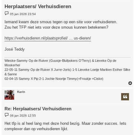
Herplaatsers/ Verhuisdieren
B
05 jan 2026 23:54
e
r
Iemand kwam deze smous tegen op een site voor verhuisdieren.
i
Zou het TFP niet iets voor deze smous kunnen betekenen?
c
h
t
https://verhuisdieren.nl/plaatsprofiel/ ... us-dieren/
José Teddy
Wieske-Sammy Op de Ruiver (Guusje-Blufpokers O'Terry) & Lieveke Op de
Mookerhei
22-05-11 Sammy Op de Ruiver X Jurre-Joris) 1-5 Lieveke Loetje Mariken Esther Silke
& Sanne
02-04-15 Sammy X Pip 2-1 Jochie Noortje Timmy(+Froukje +Ciske)
Karin
Re: Herplaatsers/ Verhuisdieren
B
06 jan 2026 12:55
e
r
Het tfp is al heel lang met deze hond bezig. Maar zonder succes. Iets
i
complexer dan op verhuisdieren lijkt.
c
h