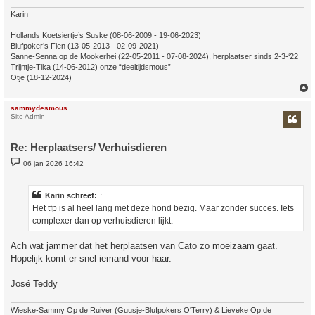
t
Karin
Hollands Koetsiertje’s Suske (08-06-2009 - 19-06-2023)
Blufpoker’s Fien (13-05-2013 - 02-09-2021)
Sanne-Senna op de Mookerhei (22-05-2011 - 07-08-2024), herplaatser sinds 2-3-‘22
Trijntje-Tika (14-06-2012) onze “deeltijdsmous”
Otje (18-12-2024)
sammydesmous
Site Admin
Re: Herplaatsers/ Verhuisdieren
B
06 jan 2026 16:42
e
r
i
c
Karin
schreef:
↑
h
Het tfp is al heel lang met deze hond bezig. Maar zonder succes. Iets
t
complexer dan op verhuisdieren lijkt.
Ach wat jammer dat het herplaatsen van Cato zo moeizaam gaat.
Hopelijk komt er snel iemand voor haar.
José Teddy
Wieske-Sammy Op de Ruiver (Guusje-Blufpokers O'Terry) & Lieveke Op de