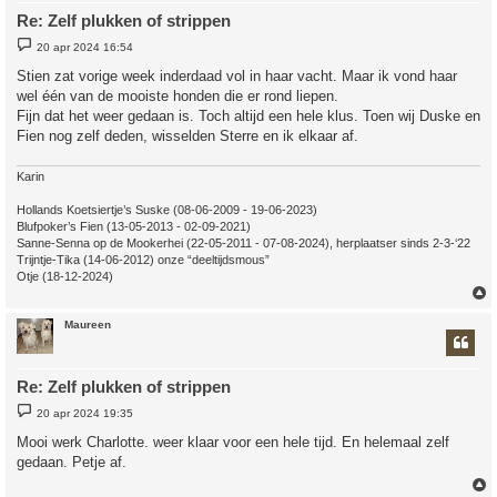
Re: Zelf plukken of strippen
B
20 apr 2024 16:54
e
r
Stien zat vorige week inderdaad vol in haar vacht. Maar ik vond haar
i
wel één van de mooiste honden die er rond liepen.
c
h
Fijn dat het weer gedaan is. Toch altijd een hele klus. Toen wij Duske en
t
Fien nog zelf deden, wisselden Sterre en ik elkaar af.
Karin
Hollands Koetsiertje’s Suske (08-06-2009 - 19-06-2023)
Blufpoker’s Fien (13-05-2013 - 02-09-2021)
Sanne-Senna op de Mookerhei (22-05-2011 - 07-08-2024), herplaatser sinds 2-3-‘22
Trijntje-Tika (14-06-2012) onze “deeltijdsmous”
Otje (18-12-2024)
Maureen
Re: Zelf plukken of strippen
B
20 apr 2024 19:35
e
r
Mooi werk Charlotte. weer klaar voor een hele tijd. En helemaal zelf
i
gedaan. Petje af.
c
h
t