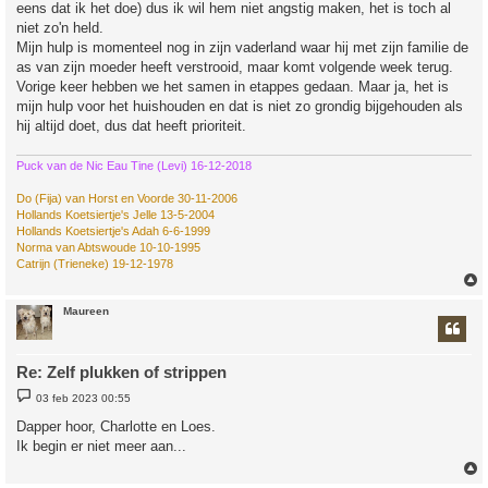
eens dat ik het doe) dus ik wil hem niet angstig maken, het is toch al
niet zo'n held.
Mijn hulp is momenteel nog in zijn vaderland waar hij met zijn familie de
as van zijn moeder heeft verstrooid, maar komt volgende week terug.
Vorige keer hebben we het samen in etappes gedaan. Maar ja, het is
mijn hulp voor het huishouden en dat is niet zo grondig bijgehouden als
hij altijd doet, dus dat heeft prioriteit.
Puck van de Nic Eau Tine (Levi) 16-12-2018
Do (Fija) van Horst en Voorde 30-11-2006
Hollands Koetsiertje's Jelle 13-5-2004
Hollands Koetsiertje's Adah 6-6-1999
Norma van Abtswoude 10-10-1995
Catrijn (Trieneke) 19-12-1978
Maureen
Re: Zelf plukken of strippen
B
03 feb 2023 00:55
e
r
Dapper hoor, Charlotte en Loes.
i
Ik begin er niet meer aan...
c
h
t