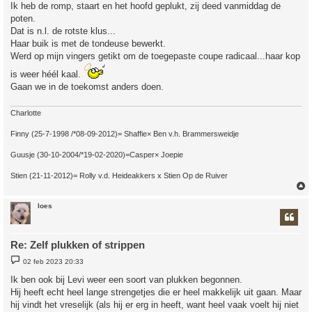
Ik heb de romp, staart en het hoofd geplukt, zij deed vanmiddag de
poten.
Dat is n.l. de rotste klus...
Haar buik is met de tondeuse bewerkt.
Werd op mijn vingers getikt om de toegepaste coupe radicaal...haar kop
is weer héél kaal.
Gaan we in de toekomst anders doen.
Charlotte
Finny (25-7-1998 /*08-09-2012)= Shaffie× Ben v.h. Brammersweidje
Guusje (30-10-2004/*19-02-2020)=Casper× Joepie
Stien (21-11-2012)= Rolly v.d. Heideakkers x Stien Op de Ruiver
loes
Re: Zelf plukken of strippen
B
02 feb 2023 20:33
e
r
Ik ben ook bij Levi weer een soort van plukken begonnen.
i
Hij heeft echt heel lange strengetjes die er heel makkelijk uit gaan. Maar
c
h
hij vindt het vreselijk (als hij er erg in heeft, want heel vaak voelt hij niet
t