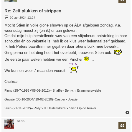
Re: Zelf plukken of strippen
B
20 apr 2024 12:24
e
r
Mocht Stien in volle glorie showen op de ALV afgelopen zondag, v.a.
i
woensdag moest zij (en ik) er aan geloven.
c
h
Omdat mijn hulp herstellende was van een slijmbeurs ontsteking in haar
t
schouder én op vakantie is, heb ik de klus weer helemaal zelf geklaard.
Ik heb Peters baardtrimmer gejat en daar Stiens buik mee bewerkt.
Ging prima en het ding heeft het overleefd, trouwens Stien ook.
De eerste paar weken hebben we een Pincher
...
We kunnen weer 7 maanden vooruit.
Charlotte
Finny (25-7-1998 /*08-09-2012)= Shaffie× Ben v.h. Brammersweidje
Guusje (30-10-2004/*19-02-2020)=Casper× Joepie
Stien (21-11-2012)= Rolly v.d. Heideakkers x Stien Op de Ruiver
Karin