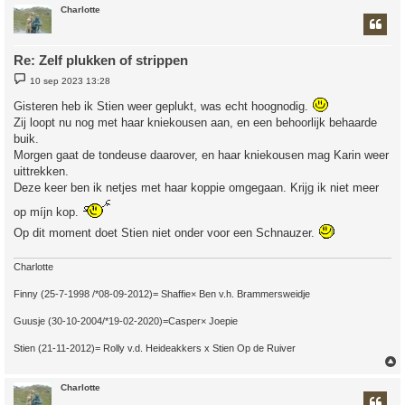
Charlotte
Re: Zelf plukken of strippen
B
10 sep 2023 13:28
e
r
Gisteren heb ik Stien weer geplukt, was echt hoognodig.
i
c
Zij loopt nu nog met haar kniekousen aan, en een behoorlijk behaarde
h
buik.
t
Morgen gaat de tondeuse daarover, en haar kniekousen mag Karin weer
uittrekken.
Deze keer ben ik netjes met haar koppie omgegaan. Krijg ik niet meer
op míjn kop.
Op dit moment doet Stien niet onder voor een Schnauzer.
Charlotte
Finny (25-7-1998 /*08-09-2012)= Shaffie× Ben v.h. Brammersweidje
Guusje (30-10-2004/*19-02-2020)=Casper× Joepie
Stien (21-11-2012)= Rolly v.d. Heideakkers x Stien Op de Ruiver
Charlotte