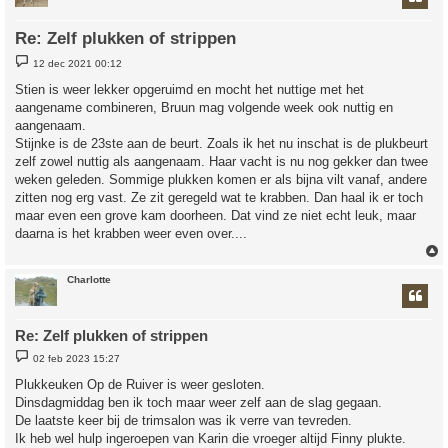
Re: Zelf plukken of strippen
B
12 dec 2021 00:12
e
r
Stien is weer lekker opgeruimd en mocht het nuttige met het
i
aangename combineren, Bruun mag volgende week ook nuttig en
c
h
aangenaam.
t
Stijnke is de 23ste aan de beurt. Zoals ik het nu inschat is de plukbeurt
zelf zowel nuttig als aangenaam. Haar vacht is nu nog gekker dan twee
weken geleden. Sommige plukken komen er als bijna vilt vanaf, andere
zitten nog erg vast. Ze zit geregeld wat te krabben. Dan haal ik er toch
maar even een grove kam doorheen. Dat vind ze niet echt leuk, maar
daarna is het krabben weer even over....
Charlotte
Re: Zelf plukken of strippen
B
02 feb 2023 15:27
e
r
Plukkeuken Op de Ruiver is weer gesloten.
i
Dinsdagmiddag ben ik toch maar weer zelf aan de slag gegaan.
c
h
De laatste keer bij de trimsalon was ik verre van tevreden.
t
Ik heb wel hulp ingeroepen van Karin die vroeger altijd Finny plukte.