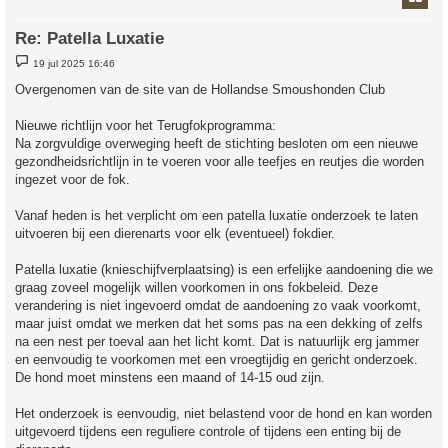
Re: Patella Luxatie
B
19 jul 2025 16:46
e
r
Overgenomen van de site van de Hollandse Smoushonden Club
i
c
h
Nieuwe richtlijn voor het Terugfokprogramma:
t
Na zorgvuldige overweging heeft de stichting besloten om een nieuwe
gezondheidsrichtlijn in te voeren voor alle teefjes en reutjes die worden
ingezet voor de fok.
Vanaf heden is het verplicht om een patella luxatie onderzoek te laten
uitvoeren bij een dierenarts voor elk (eventueel) fokdier.
Patella luxatie (knieschijfverplaatsing) is een erfelijke aandoening die we
graag zoveel mogelijk willen voorkomen in ons fokbeleid. Deze
verandering is niet ingevoerd omdat de aandoening zo vaak voorkomt,
maar juist omdat we merken dat het soms pas na een dekking of zelfs
na een nest per toeval aan het licht komt. Dat is natuurlijk erg jammer
en eenvoudig te voorkomen met een vroegtijdig en gericht onderzoek.
De hond moet minstens een maand of 14-15 oud zijn.
Het onderzoek is eenvoudig, niet belastend voor de hond en kan worden
uitgevoerd tijdens een reguliere controle of tijdens een enting bij de