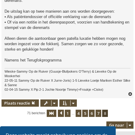
dierenarts.
De uitslag kan op twee manieren aan ons worden doorgegeven:
• Als patiëntendossier of officiële verklaring van de dierenarts
• Of via een notitie in het dierenpaspoort, voorzien van handtekening en
stempel van de dierenarts
Alleen dieren die aantoonbaar geen patella luxatie hebben mogen nog
worden ingezet voor de fokkerij. Samen zorgen we zo voor gezonde,
sterke en gelukkige honden!
Namens het Terugfokprogramma
Wieske-Sammy Op de Ruiver (Guusje-Blufpokers O'Terry) & Lieveke Op de
Mookerhei
22-05-11 Sammy Op de Ruiver X Jurre-Joris) 1-5 Lieveke Loetje Mariken Esther Silke
& Sanne
02-04-15 Sammy X Pip 2-1 Jochie Noortje Timmy(+Froukje +Ciske)
Plaats reactie
1
4
5
6
7
8
Pagina
Vorige
8
van
8
71 berichten
…
Ga naar