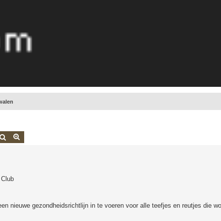
walen
Zoek
Uitgebreid zoeken
 Club
n nieuwe gezondheidsrichtlijn in te voeren voor alle teefjes en reutjes die w