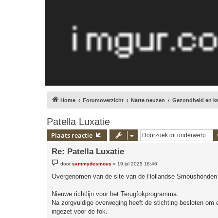
Home
Forumoverzicht
Natte neuzen
Gezondheid en k
Patella Luxatie
Plaats reactie
Re: Patella Luxatie
B
door
sammydesmous
»
19 jul 2025 16:46
e
r
Overgenomen van de site van de Hollandse Smoushonden
i
c
h
Nieuwe richtlijn voor het Terugfokprogramma:
t
Na zorgvuldige overweging heeft de stichting besloten om ee
ingezet voor de fok.