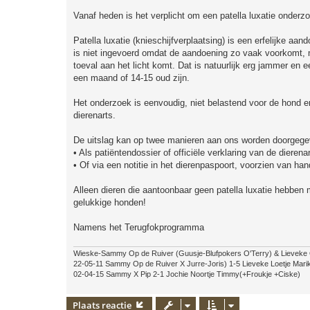
Vanaf heden is het verplicht om een patella luxatie onderzoe
Patella luxatie (knieschijfverplaatsing) is een erfelijke a
is niet ingevoerd omdat de aandoening zo vaak voorkomt, 
toeval aan het licht komt. Dat is natuurlijk erg jammer e
een maand of 14-15 oud zijn.
Het onderzoek is eenvoudig, niet belastend voor de hond en 
dierenarts.
De uitslag kan op twee manieren aan ons worden doorgege
• Als patiëntendossier of officiële verklaring van de dierena
• Of via een notitie in het dierenpaspoort, voorzien van ha
Alleen dieren die aantoonbaar geen patella luxatie hebbe
gelukkige honden!
Namens het Terugfokprogramma
Wieske-Sammy Op de Ruiver (Guusje-Blufpokers O'Terry) & Lieveke
22-05-11 Sammy Op de Ruiver X Jurre-Joris) 1-5 Lieveke Loetje Mari
02-04-15 Sammy X Pip 2-1 Jochie Noortje Timmy(+Froukje +Ciske)
Plaats reactie