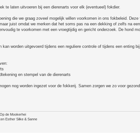
k te laten uitvoeren bij een dierenarts voor elk (eventueel) fokdier.
andoening die we graag zoveel mogelijk willen voorkomen in ons fokbeleid. Deze
maar juist omdat we merken dat het soms pas na een dekking of zelfs na een
n eenvoudig te voorkomen met een vroegtijdig en gericht onderzoek. De hond m
kan worden uitgevoerd tijdens een reguliere controle of tijdens een enting bij
ven:
rts
ndtekening en stempel van de dierenarts
n mogen nog worden ingezet voor de fokkerij. Samen zorgen we zo voor gezond
 Op de Mookerhei
ken Esther Silke & Sanne