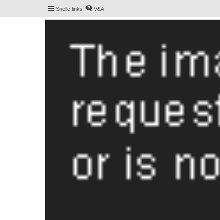
Snelle links
V&A
De Hollandse smoushond
Het gezelligste smoushondenforum online