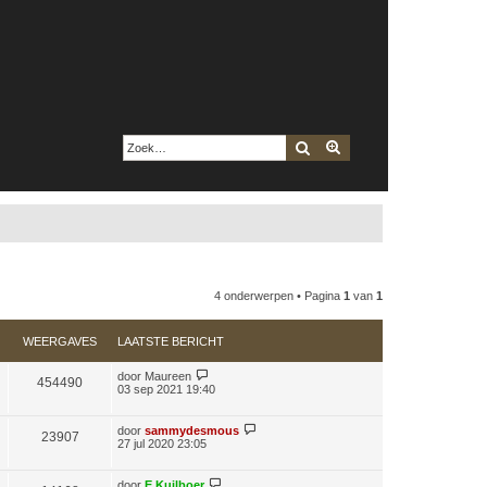
Zoek
Uitgebreid zoeken
4 onderwerpen • Pagina
1
van
1
WEERGAVES
LAATSTE BERICHT
door
Maureen
454490
03 sep 2021 19:40
door
sammydesmous
23907
27 jul 2020 23:05
door
E Kuilboer