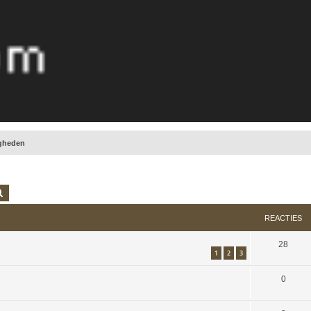
gheden
k
Uitgebreid zoeken
REACTIES
28
1
2
3
0