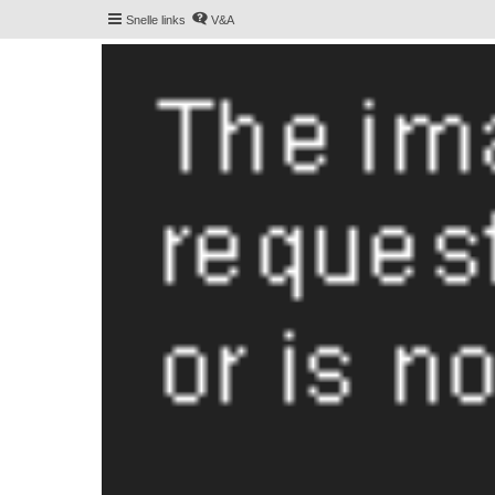
Snelle links
V&A
De Hollandse smoushond
Het gezelligste smoushondenforum online