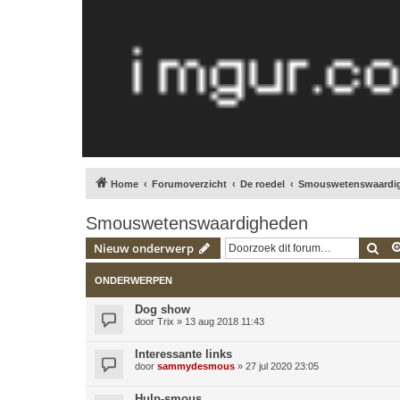
Home
Forumoverzicht
De roedel
Smouswetenswaardi
Smouswetenswaardigheden
Zoe
Nieuw onderwerp
ONDERWERPEN
Dog show
door
Trix
»
13 aug 2018 11:43
Interessante links
door
sammydesmous
»
27 jul 2020 23:05
Hulp-smous